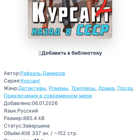
Добавить в библиотеку
Автор:
Рафаэль Дамиров
Серия:
Курсант
Жанр:
Детективы
,
Романы
,
Триллеры
,
Драма
,
Проза
,
Приключения в современном мире
Добавлено:
06.01.2026
Язык:
Русский
Размер:
885.4 kB
Статус:
Завершена
Объём:
406 337 зн. / ~152 стр.