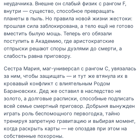
неудачника. Внешне он слабый физик с рангом F,
внутри — существо, способное превращать
планеты в пыль. Но правила новой жизни жестоки:
прошлая сила заблокирована, а тело ещё не готово
вместить былую мощь. Теперь его обязали
поступить в Академию, где аристократские
отпрыски решают споры дуэлями до смерти, а
слабость равна приговору.
Сестра Мария, маг-универсал с рангом С, увязалась
за ним, чтобы защищать — и тут же втянула их в
кровавый конфликт с влиятельным Родом
Барановских. Дед же оставил в наследство не
золото, а долговые расписки, способные подписать
всей семье смертный приговор. Добрыня вынужден
играть роль беспомощного первогодка, тайно
тренируя запретную гравитацию и выбирая момент,
когда раскрыть карты — не опоздав при этом на
собственные похороны.