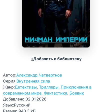
Добавить в библиотеку
Автор:
Александр Четвертнов
Серия:
Внутренняя сила
Жанр:
Детективы
,
Триллеры
,
Приключения в
современном мире
,
Фантастика
,
Боевик
Добавлено:
02.01.2026
Язык:
Русский
Размер:
940.3 kB