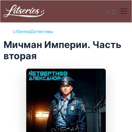
LitSeries
/
Детективы
Мичман Империи. Часть
вторая