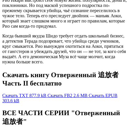
Рио Икари выстроил себе новую жизнь: популярность, деньги,
поклонники. Но под маской успешного подростка по-
прежнему скрывается убийца, чьё сознание переселилось в
чужое тело. Теперь его преследует двойник — маньяк Аоки,
который знает слишком много и играет по правилам, которые
Рио сам когда-то придумал.
Когда бывший якудза Шидо требует отдать школьный бизнес,
а детектив Терада подозревает, что убийца среди учеников,
круг смыкается. Рио вынужден охотиться на Аоки, прятаться
от гангстеров и убеждать друзей, что он — не тот, за кого себя
выдаёт. А его демоническая Муза всё чаще молчит, когда
нужна больше всего.
Скачать книгу Отверженный 追放者
Часть II бесплатно
Скачать TXT
877.9 kB
Скачать FB2
2.6 MB
Скачать EPUB
303.6 kB
ВСЕ ЧАСТИ СЕРИИ "Отверженный
追放者"