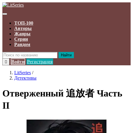
ТОП-100
Авторы
Жанры
Серии
Рандом
Найти
Войти
Регистрация
LitSeries
/
Детективы
Отверженный 追放者 Часть
II