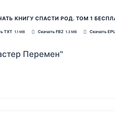
АТЬ КНИГУ СПАСТИ РОД. ТОМ 1 БЕСП
ть TXT
Скачать FB2
Скачать EP
1.1 MB
1.3 MB
стер Перемен"