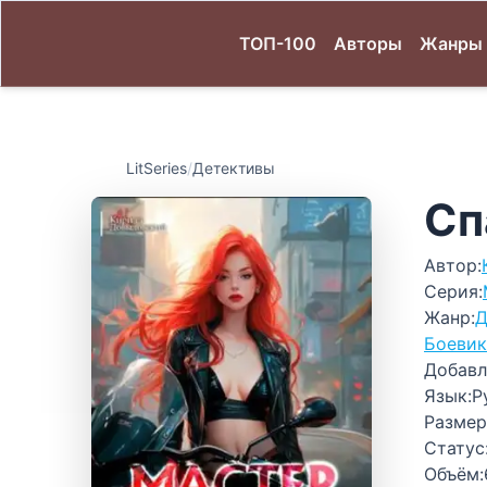
ТОП-100
Авторы
Жанры
LitSeries
/
Детективы
Сп
Автор:
Серия:
Жанр:
Д
Боевик
Добавл
Язык:
Р
Размер
Статус
Объём: