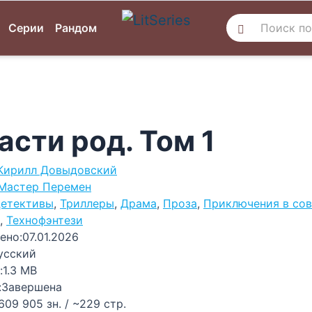
Серии
Рандом
асти род. Том 1
Кирилл Довыдовский
Мастер Перемен
етективы
,
Триллеры
,
Драма
,
Проза
,
Приключения в со
,
Технофэнтези
ено:
07.01.2026
усский
:
1.3 MB
:
Завершена
609 905 зн. / ~229 стр.