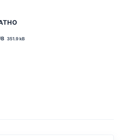
ЛАТНО
UB
351.9 kB