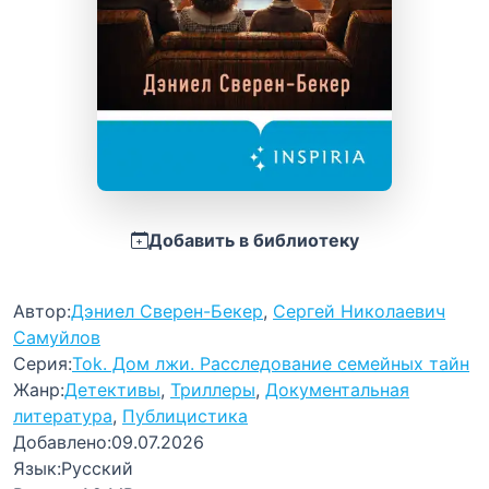
Добавить в библиотеку
Автор:
Дэниел Сверен-Бекер
,
Сергей Николаевич
Самуйлов
Серия:
Tok. Дом лжи. Расследование семейных тайн
Жанр:
Детективы
,
Триллеры
,
Документальная
литература
,
Публицистика
Добавлено:
09.07.2026
Язык:
Русский