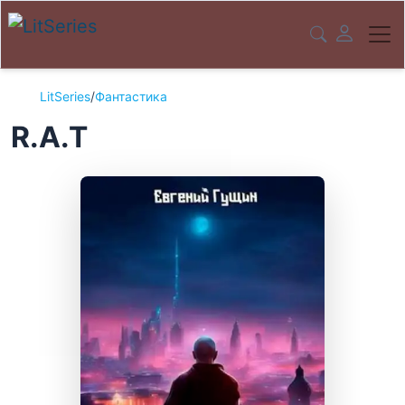
LitSeries
/
Фантастика
R.A.T