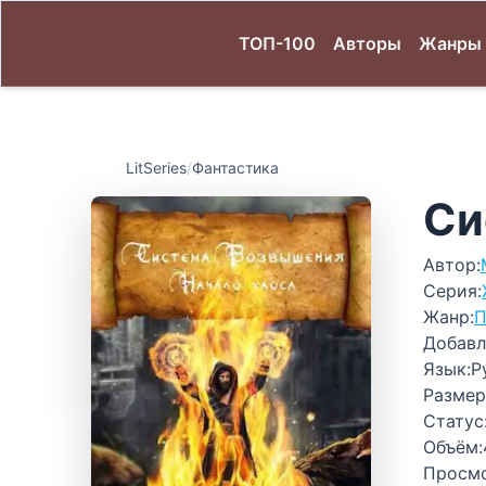
ТОП-100
Авторы
Жанры
LitSeries
/
Фантастика
Си
Автор:
Серия:
Жанр:
П
Добавл
Язык:
Р
Размер
Статус
Объём:
Просм