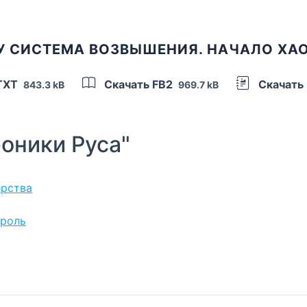
У СИСТЕМА ВОЗВЫШЕНИЯ. НАЧАЛО ХА
TXT
Скачать FB2
Скачать
843.3 kB
969.7 kB
оники Руса"
ерства
ороль