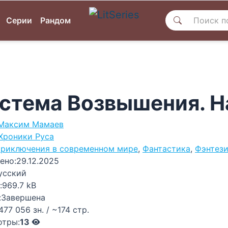
Серии
Рандом
стема Возвышения. Н
Максим Мамаев
Хроники Руса
риключения в современном мире
,
Фантастика
,
Фэнтез
ено:
29.12.2025
усский
:
969.7 kB
:
Завершена
477 056 зн. / ~174 стр.
отры:
13