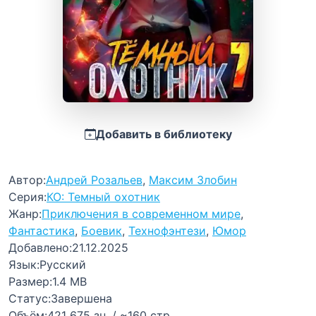
Добавить в библиотеку
Автор:
Андрей Розальев
,
Максим Злобин
Серия:
КО: Темный охотник
Жанр:
Приключения в современном мире
,
Фантастика
,
Боевик
,
Технофэнтези
,
Юмор
Добавлено:
21.12.2025
Язык:
Русский
Размер:
1.4 MB
Статус:
Завершена
Объём:
421 675 зн. / ~160 стр.