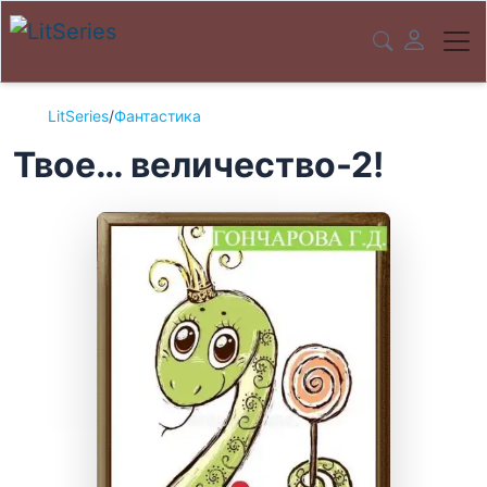
LitSeries
/
Фантастика
Твое… величество-2!