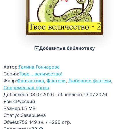
Добавить в библиотеку
Автор:
Галина Гончарова
Серия:
Твое… величество!
Жанр:
Фантастика
,
Фэнтези
,
Любовное фэнтези
,
Современная проза
Добавлено:
08.07.2026
· обновлено 13.07.2026
Язык:
Русский
Размер:
1.5 MB
Статус:
Завершена
Объём:
759 149 зн. / ~290 стр.
Просмотры:
23