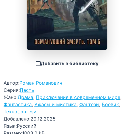
Добавить в библиотеку
Автор:
Роман Романович
Серия:
Пасть
Жанр:
Драма
,
Приключения в современном мире
,
Фантастика
,
Ужасы и мистика
,
Фэнтези
,
Боевик
,
Технофэнтези
Добавлено:
29.12.2025
Язык:
Русский
Размер:
1003.0 kB