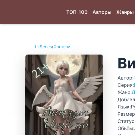
ТОП-100
Авторы
Жанры
LitSeries
/
Фэнтези
Ви
Автор:
Серия:
Жанр:
Д
Добавл
Язык:
Р
Размер
Статус
Объём: