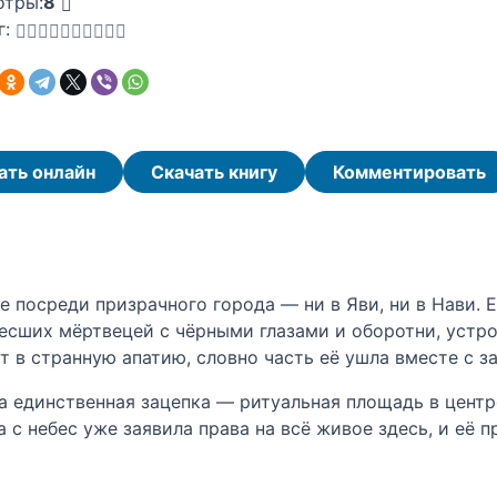
отры:
8
г:
ать онлайн
Скачать книгу
Комментировать
 посреди призрачного города — ни в Яви, ни в Нави.
ресших мёртвецей с чёрными глазами и оборотни, устр
т в странную апатию, словно часть её ушла вместе с з
 а единственная зацепка — ритуальная площадь в центре
а с небес уже заявила права на всё живое здесь, и её п