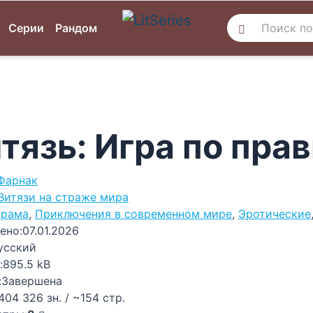
Серии
Рандом
тязь: Игра по пра
Фарнак
Витязи на страже мира
рама
,
Приключения в современном мире
,
Эротические
ено:
07.01.2026
усский
:
895.5 kB
:
Завершена
404 326 зн. / ~154 стр.