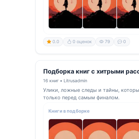
0.0
0 оценок
79
0
Подборка книг с хитрыми ра
16 книг •
Litrusadmin
Улики, ложные следы и тайны, котор
только перед самым финалом.
Книги в подборке