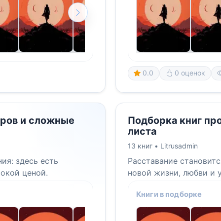
0.0
0 оценок
еров и сложные
Подборка книг про
листа
13 книг •
Litrusadmin
ия: здесь есть
Расставание становитс
окой ценой.
новой жизни, любви и 
Книги в подборке