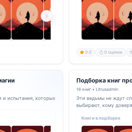
0.0
0 оценок
магии
Подборка книг пр
16 книг •
Litrusadmin
и и испытания, которых
Эти ведьмы не ждут сп
выбирают, кому доверя
Книги в подборке