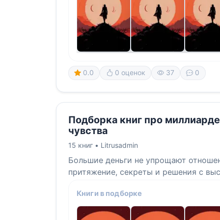
0.0
0 оценок
37
0
Подборка книг про миллиард
чувства
15 книг •
Litrusadmin
Большие деньги не упрощают отношен
притяжение, секреты и решения с выс
Книги в подборке