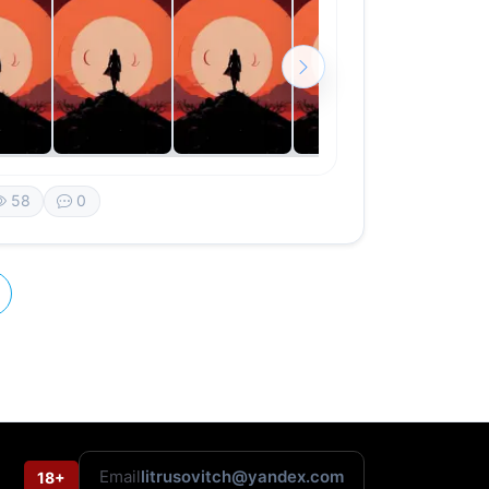
58
0
Email
litrusovitch@yandex.com
18+