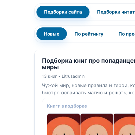
Подборки сайта
Подборки чита
Новые
По рейтингу
По пр
Подборка книг про попаданце
миры
13 книг •
Litrusadmin
Чужой мир, новые правила и герои, 
быстро осваивать магию и решать, ке
Книги в подборке