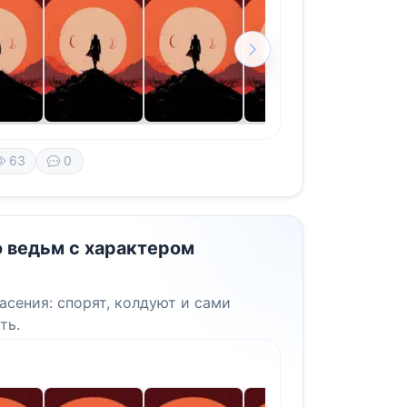
63
0
о ведьм с характером
асения: спорят, колдуют и сами
ть.