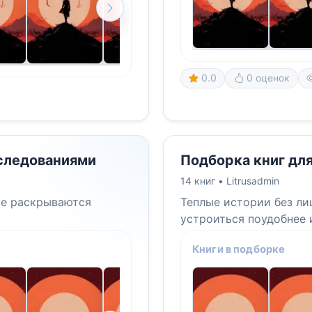
0.0
0 оценок
сследованиями
Подборка книг дл
14 книг •
Litrusadmin
ые раскрываются
Теплые истории без ли
устроиться поудобнее и
Книги в подборке