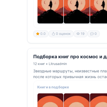
0.0
0 оценок
19
0
Подборка книг про космос и 
12 книг •
Litrusadmin
Звездные маршруты, неизвестные пла
после которых привычная жизнь оста
Книги в подборке