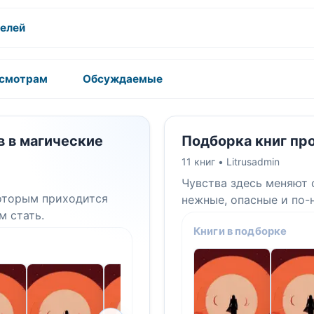
телей
осмотрам
Обсуждаемые
в в магические
Подборка книг пр
11 книг •
Litrusadmin
Чувства здесь меняют 
которым приходится
нежные, опасные и по
м стать.
Книги в подборке