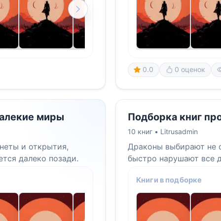
0.0
0 оценок
далекие миры
Подборка книг про
10 книг •
Litrusadmin
неты и открытия,
Драконы выбирают не с
ется далеко позади.
быстро нарушают все д
Книги в подборке