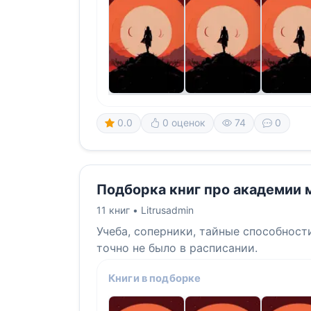
0.0
0 оценок
74
0
Подборка книг про академии 
11 книг •
Litrusadmin
Учеба, соперники, тайные способност
точно не было в расписании.
Книги в подборке