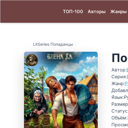
ТОП-100
Авторы
Жанры
LitSeries
/
Попаданцы
По
Автор:
Серия:
Жанр:
Р
Добавл
Язык:
Р
Размер
Статус
Объём:
Просм