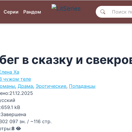
Серии
Рандом
бег в сказку и свекро
Елена Ха
В чужом теле
оманы
,
Драма
,
Эротические
,
Попаданцы
ено:
21.12.2025
усский
:
659.1 kB
:
Завершена
302 097 зн. / ~116 стр.
отры:
8