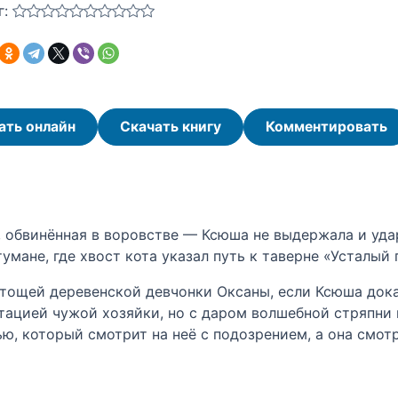
г:
ать онлайн
Скачать книгу
Комментировать
, обвинённая в воровстве — Ксюша не выдержала и уда
умане, где хвост кота указал путь к таверне «Усталый 
 тощей деревенской девчонки Оксаны, если Ксюша докаж
утацией чужой хозяйки, но с даром волшебной стряпн
, который смотрит на неё с подозрением, а она смотр