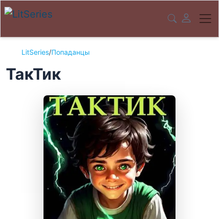
LitSeries
/
Попаданцы
ТакТик