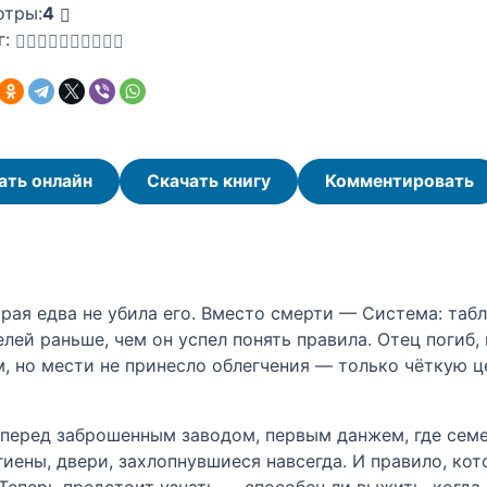
отры:
4
г:
ать онлайн
Скачать книгу
Комментировать
орая едва не убила его. Вместо смерти — Система: таб
лей раньше, чем он успел понять правила. Отец погиб,
, но мести не принесло облегчения — только чёткую це
т перед заброшенным заводом, первым данжем, где се
гиены, двери, захлопнувшиеся навсегда. И правило, ко
. Теперь предстоит узнать — способен ли выжить, когд