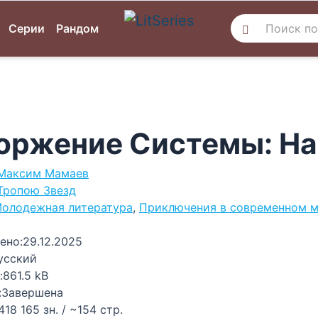
Серии
Рандом
оржение Системы: Н
Максим Мамаев
Тропою Звезд
олодежная литература
,
Приключения в современном 
ено:
29.12.2025
усский
:
861.5 kB
:
Завершена
418 165 зн. / ~154 стр.