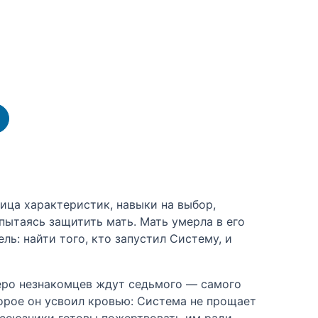
лица характеристик, навыки на выбор,
 пытаясь защитить мать. Мать умерла в его
ль: найти того, кто запустил Систему, и
меро незнакомцев ждут седьмого — самого
торое он усвоил кровью: Система не прощает
а союзники готовы пожертвовать им ради