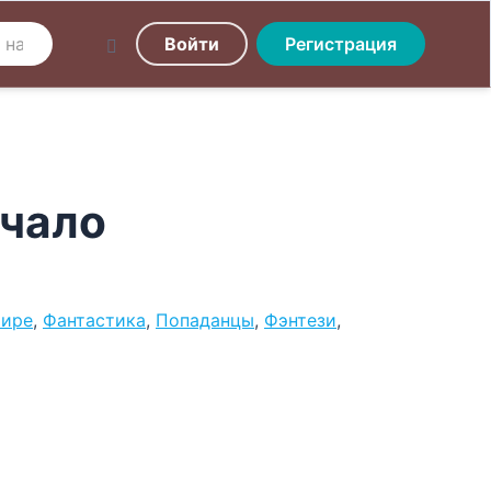
Войти
Регистрация
ачало
мире
,
Фантастика
,
Попаданцы
,
Фэнтези
,