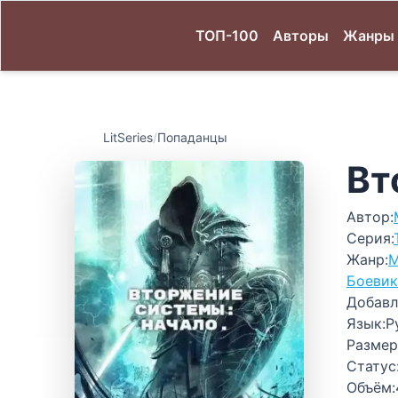
ТОП-100
Авторы
Жанры
LitSeries
/
Попаданцы
Вт
Автор:
Серия:
Жанр:
М
Боевик
Добавл
Язык:
Р
Размер
Статус
Объём: