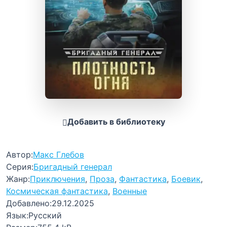
Добавить в библиотеку
Автор:
Макс Глебов
Серия:
Бригадный генерал
Жанр:
Приключения
,
Проза
,
Фантастика
,
Боевик
,
Космическая фантастика
,
Военные
Добавлено:
29.12.2025
Язык:
Русский