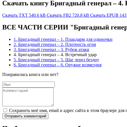
Скачать книгу Бригадный генерал – 4. 
Скачать TXT
540.6 kB
Скачать FB2
720.8 kB
Скачать EPUB
143
ВСЕ ЧАСТИ СЕРИИ "Бригадный генер
1. Бригадный генерал – 1. Плацдарм для одиночки
2. Бригадный генерал – 2. Плотность огня
3. Бригадный генерал – 3. Рубеж атаки
4. Бригадный генерал – 4. Встречный удар
5. Бригадный генерал – 5. Шаг через бездну
6. Бригадный генерал – 6. Оружие возмездия
Понравилась книга или нет?
Сохранить моё имя, email и адрес сайта в этом браузере д
Отправить комментарий