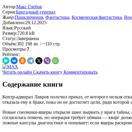
Автор:
Макс Глебов
Серия:
Бригадный генерал
Жанр:
Приключения
,
Фантастика
,
Космическая фантастика
,
Вое
Добавлено:
29.12.2025
Язык:
Русский
Размер:
720.8 kB
Статус:
Завершена
Объём:
302 198 зн. / ~110 стр.
Просмотры:
7
Рейтинг:
Читать онлайн
Скачать книгу
Комментировать
Содержание книги
Контр-адмирал Лавров получил приказ, от которого нельзя отк
отказала ему в браке, пока он не достигнет цели, ради которой 
Новые союзники-ящеры открыли шанс вырвать у врага тайны, к
согласилась помочь, но операция требует обмана — кварг долже
ложные капсулы диагностики и понимает: если ящеры раскроют 