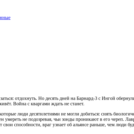
нные
азаться: отдохнуть. Но десять дней на Барнард-3 с Ингой оберн
живёт. Война с кваргами ждать не станет.
оторые люди десятилетиями не могли добиться: снять биологиче
н умереть не подозревая, чьи зонды проникают в его череп. Лав
свои способности, враг узнает об альянсе раньше, чем люди буд