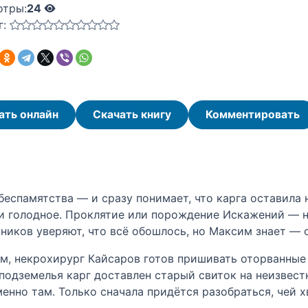
отры:
24
г:
ать онлайн
Скачать книгу
Комментировать
еспамятства — и сразу понимает, что карга оставила 
 и голодное. Проклятие или порождение Искажений — не
ников уверяют, что всё обошлось, но Максим знает — о
м, некрохирург Кайсаров готов пришивать оторванные
подземелья карг доставлен старый свиток на неизвест
менно там. Только сначала придётся разобраться, чей х