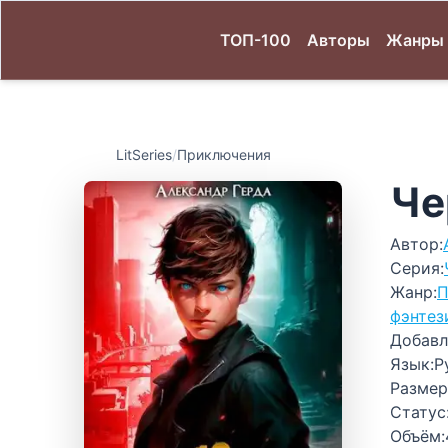
ТОП-100
Авторы
Жанры
LitSeries
/
Приключения
Че
Автор:
Серия:
Жанр:
П
фэнтез
Добавл
Язык:
Р
Размер
Статус
Объём: