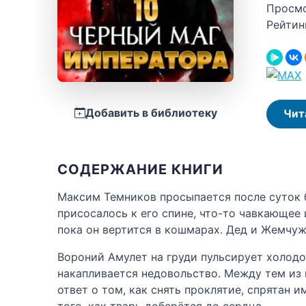
Просм
Рейтин
Добавить в библиотеку
Чит
СОДЕРЖАНИЕ КНИГИ
Максим Темников просыпается после суток б
присосалось к его спине, что-то чавкающее
пока он вертится в кошмарах. Дед и Жемчуж
Вороний Амулет на груди пульсирует холодо
накапливается недовольство. Между тем из 
ответ о том, как снять проклятие, спрятан и
того, как тварь доберётся до сердца.