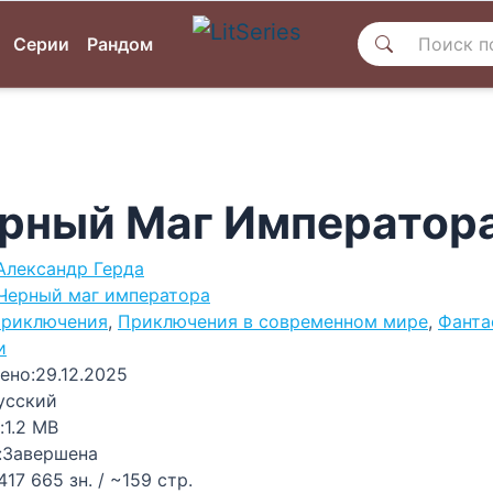
Серии
Рандом
рный Маг Императора
Александр Герда
Черный маг императора
риключения
,
Приключения в современном мире
,
Фанта
и
ено:
29.12.2025
усский
:
1.2 MB
:
Завершена
417 665 зн. / ~159 стр.