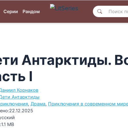
Серии
Рандом
ти Антарктиды. В
сть I
Даниил Корнаков
Дети Антарктиды
риключения
,
Драма
,
Приключения в современном мир
ено:
22.12.2025
усский
:
1.1 MB