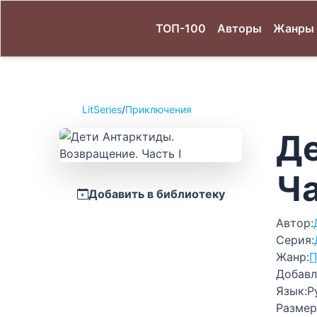
ТОП-100
Авторы
Жанры
LitSeries
/
Приключения
Де
Ча
Добавить в библиотеку
Автор:
Серия:
Жанр:
П
Добавл
Язык:
Р
Размер