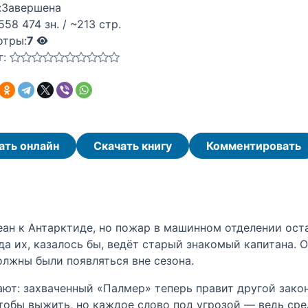
:
Завершена
558 474 зн. / ~213 стр.
отры:
7
г:
ать онлайн
Скачать книгу
Комментировать
ан к Антарктиде, но пожар в машинном отделении оста
а их, казалось бы, ведёт старый знакомый капитана. 
олжны были появляться вне сезона.
ют: захваченный «Палмер» теперь правит другой закон
тобы выжить, но каждое слово под угрозой — ведь сре