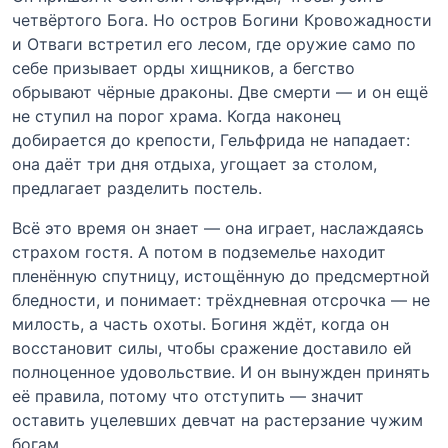
четвёртого Бога. Но остров Богини Кровожадности
и Отваги встретил его лесом, где оружие само по
себе призывает орды хищников, а бегство
обрывают чёрные драконы. Две смерти — и он ещё
не ступил на порог храма. Когда наконец
добирается до крепости, Гельфрида не нападает:
она даёт три дня отдыха, угощает за столом,
предлагает разделить постель.
Всё это время он знает — она играет, наслаждаясь
страхом гостя. А потом в подземелье находит
пленённую спутницу, истощённую до предсмертной
бледности, и понимает: трёхдневная отсрочка — не
милость, а часть охоты. Богиня ждёт, когда он
восстановит силы, чтобы сражение доставило ей
полноценное удовольствие. И он вынужден принять
её правила, потому что отступить — значит
оставить уцелевших девчат на растерзание чужим
богам.