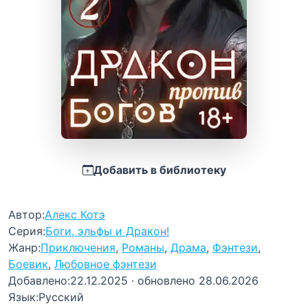
Добавить в библиотеку
Автор:
Алекс Котэ
Серия:
Боги, эльфы и Дракон!
Жанр:
Приключения
,
Романы
,
Драма
,
Фэнтези
,
Боевик
,
Любовное фэнтези
Добавлено:
22.12.2025
· обновлено 28.06.2026
Язык:
Русский