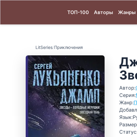
ТОП-100
Авторы
Жанры
LitSeries
/
Приключения
Дж
Зв
Автор:
Серия:
Жанр:
П
Добавл
Язык:
Р
Размер
Статус