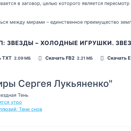
ается в заговор, целью которого является пересмотр 
ться между мирами – единственное преимущество зем
: ЗВЕЗДЫ – ХОЛОДНЫЕ ИГРУШКИ. ЗВЕ
ь TXT
Скачать FB2
Скачать 
2.09 МБ
2.21 МБ
ры Сергея Лукьяненко"
вездная Тень
ится утро
ллюзий; Тени снов