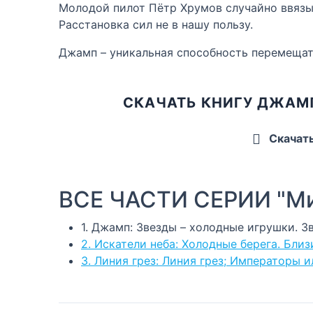
Молодой пилот Пётр Хрумов случайно ввязыв
Расстановка сил не в нашу пользу.
Джамп – уникальная способность перемеща
СКАЧАТЬ КНИГУ ДЖАМП
Скачат
ВСЕ ЧАСТИ СЕРИИ "Ми
1. Джамп: Звезды – холодные игрушки. З
2. Искатели неба: Холодные берега. Близ
3. Линия грез: Линия грез; Императоры и