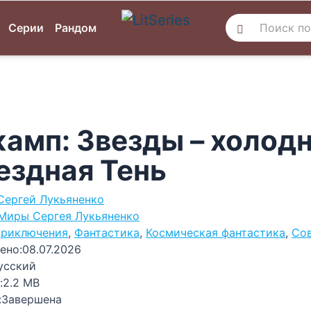
Серии
Рандом
амп: Звезды – холод
ездная Тень
Сергей Лукьяненко
Миры Сергея Лукьяненко
риключения
,
Фантастика
,
Космическая фантастика
,
Сов
ено:
08.07.2026
усский
:
2.2 MB
:
Завершена