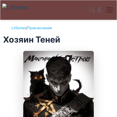
LitSeries
/
Приключения
Хозяин Теней