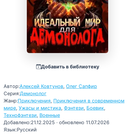
Добавить в библиотеку
Автор:
Алексей Ковтунов
,
Олег Сапфир
Серия:
Демонолог
Жанр:
Приключения
,
Приключения в современном
мире
,
Ужасы и мистика
,
Фэнтези
,
Боевик
,
Технофэнтези
,
Военные
Добавлено:
21.12.2025
· обновлено 11.07.2026
Язык:
Русский