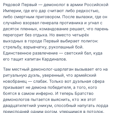
Рядовой Первый — демонолог в армии Российской
Империи, где его дар считают либо редкостью,
либо смертным приговором. После вылазки, где он
случайно взорвал генерала противника и угнал с
десяток пленных, командование решает, что парень
перегорит без отдыха. Но вместо четырёх
выходных в городе Первый выбирает полигон:
стрельбу, взрывчатку, рукопашный бой.
Единственное развлечение — светский бал, куда
его тащит капитан Кардиналов.
Там местный демонолог-шарлатан вызывает его на
ритуальную дуэль, уверенный, что армейский
новобранец — слабак. Только вот дуэльная сфера
призывает не демона победителя, а того, кого
боятся в самом инферно. И теперь Братство
демонологов пытается выяснить, кто же этот
двадцатилетний уникум, способный напугать лорда
преисподней одним рогом, упершимся в потолок.