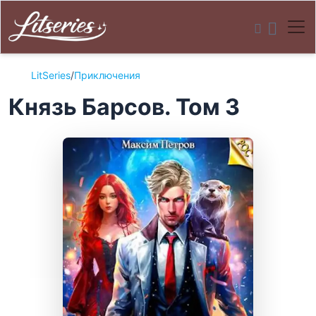
LitSeries
/
Приключения
Князь Барсов. Том 3