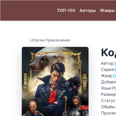
ТОП-100
Авторы
Жанры
LitSeries
/
Приключения
Ко
Автор:
Серия:
Жанр:
П
Добавл
Язык:
Р
Размер
Статус
Объём:
Просм