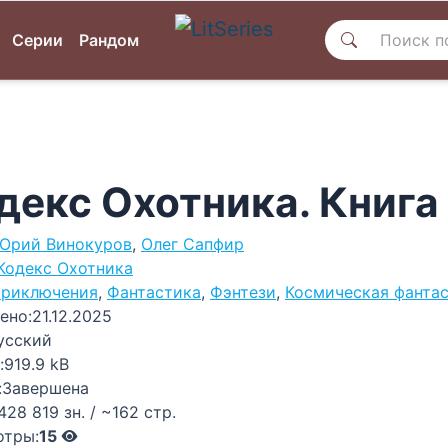
Серии
Рандом
декс Охотника. Книга 
Юрий Винокуров
,
Олег Сапфир
Кодекс Охотника
риключения
,
Фантастика
,
Фэнтези
,
Космическая фанта
ено:
21.12.2025
усский
:
919.9 kB
:
Завершена
428 819 зн. / ~162 стр.
отры:
15