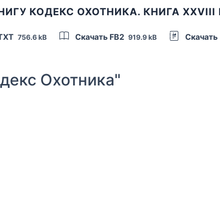
НИГУ КОДЕКС ОХОТНИКА. КНИГА XXVIII
 TXT
Скачать FB2
Скачать
756.6 kB
919.9 kB
декс Охотника"