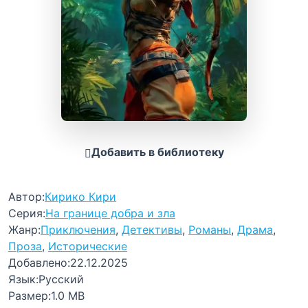
Добавить в библиотеку
Автор:
Кирико Кири
Серия:
На границе добра и зла
Жанр:
Приключения
,
Детективы
,
Романы
,
Драма
,
Проза
,
Исторические
Добавлено:
22.12.2025
Язык:
Русский
Размер:
1.0 MB