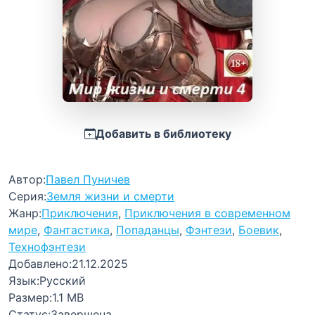
Добавить в библиотеку
Автор:
Павел Пуничев
Серия:
Земля жизни и смерти
Жанр:
Приключения
,
Приключения в современном
мире
,
Фантастика
,
Попаданцы
,
Фэнтези
,
Боевик
,
Технофэнтези
Добавлено:
21.12.2025
Язык:
Русский
Размер:
1.1 MB
Статус:
Завершена