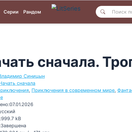
Серии
Рандом
чать сначала. Тро
Владимир Синицын
Начать сначала
риключения
,
Приключения в современном мире
,
Фанта
ые
ено:
07.01.2026
усский
:
999.7 kB
:
Завершена