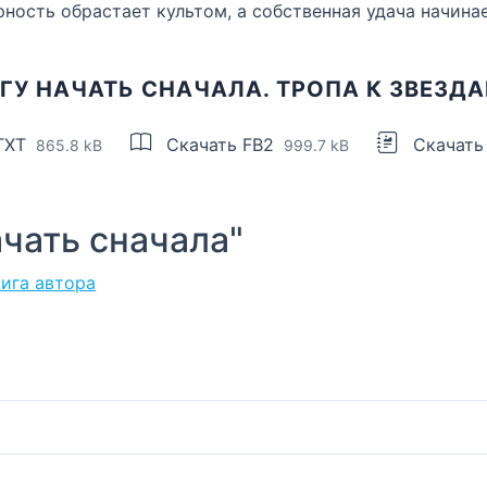
рность обрастает культом, а собственная удача начинае
ГУ НАЧАТЬ СНАЧАЛА. ТРОПА К ЗВЕЗД
TXT
Скачать FB2
Скачать
865.8 kB
999.7 kB
чать сначала"
нига автора