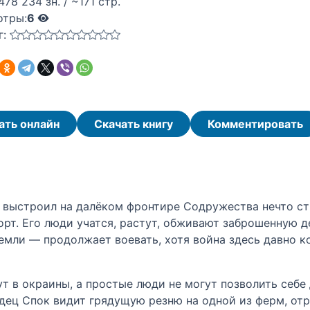
478 234 зн. / ~171 стр.
отры:
6
г:
ать онлайн
Скачать книгу
Комментировать
, выстроил на далёком фронтире Содружества нечто ст
орт. Его люди учатся, растут, обживают заброшенную д
мли — продолжает воевать, хотя война здесь давно ко
т в окраины, а простые люди не могут позволить себе
идец Спок видит грядущую резню на одной из ферм, отр