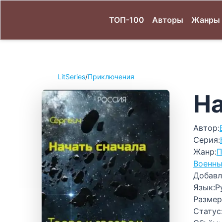
ТОП-100
Авторы
Жанры
LitSeries
/
Приключения
На
Автор:
Серия:
Жанр:
П
Военн
Добавл
Язык:
Р
Размер
Статус