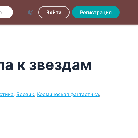
Войти
Регистрация
па к звездам
стика
,
Боевик
,
Космическая фантастика
,