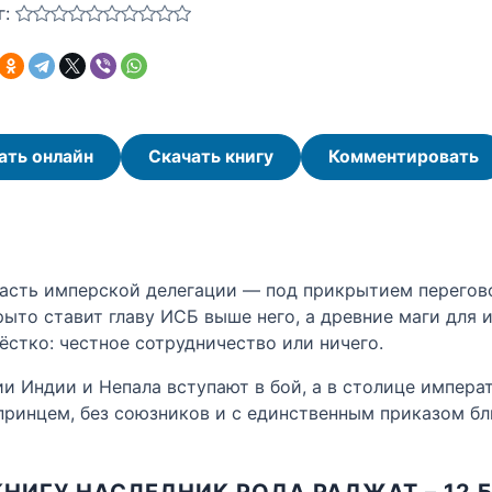
г:
ать онлайн
Скачать книгу
Комментировать
 часть имперской делегации — под прикрытием перегов
ыто ставит главу ИСБ выше него, а древние маги для 
стко: честное сотрудничество или ничего.
ии Индии и Непала вступают в бой, а в столице импера
 принцем, без союзников и с единственным приказом б
КНИГУ НАСЛЕДНИК РОДА РАДЖАТ – 12 