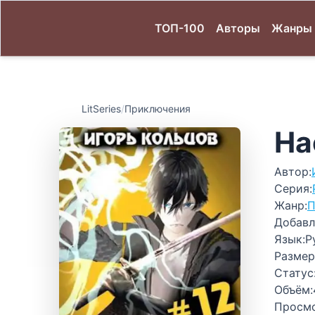
ТОП-100
Авторы
Жанры
LitSeries
/
Приключения
На
Автор:
Серия:
Жанр:
П
Добавл
Язык:
Р
Размер
Статус
Объём:
Просм