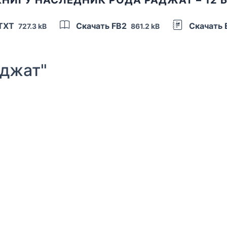
 TXT
Скачать FB2
Скачать
727.3 kB
861.2 kB
джат"