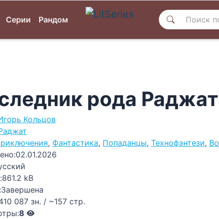
Серии
Рандом
следник рода Раджат 
Игорь Кольцов
Раджат
риключения
,
Фантастика
,
Попаданцы
,
Технофэнтези
,
Во
ено:
02.01.2026
усский
:
861.2 kB
:
Завершена
410 087 зн. / ~157 стр.
отры:
8