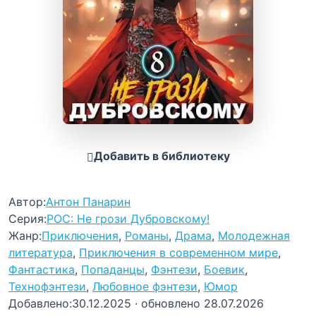
Добавить в библиотеку
Автор:
Антон Панарин
Серия:
РОС: Не грози Дубровскому!
Жанр:
Приключения
,
Романы
,
Драма
,
Молодежная
литература
,
Приключения в современном мире
,
Фантастика
,
Попаданцы
,
Фэнтези
,
Боевик
,
Технофэнтези
,
Любовное фэнтези
,
Юмор
Добавлено:
30.12.2025
· обновлено 28.07.2026