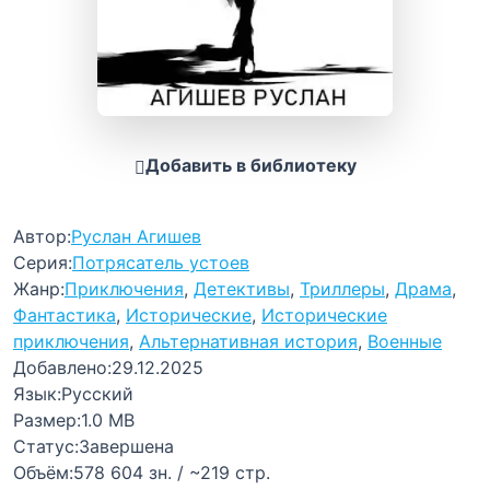
Добавить в библиотеку
Автор:
Руслан Агишев
Серия:
Потрясатель устоев
Жанр:
Приключения
,
Детективы
,
Триллеры
,
Драма
,
Фантастика
,
Исторические
,
Исторические
приключения
,
Альтернативная история
,
Военные
Добавлено:
29.12.2025
Язык:
Русский
Размер:
1.0 MB
Статус:
Завершена
Объём:
578 604 зн. / ~219 стр.