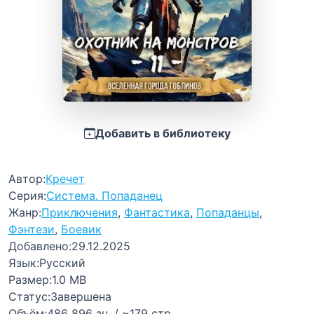
Добавить в библиотеку
Автор:
Кречет
Серия:
Система. Попаданец
Жанр:
Приключения
,
Фантастика
,
Попаданцы
,
Фэнтези
,
Боевик
Добавлено:
29.12.2025
Язык:
Русский
Размер:
1.0 MB
Статус:
Завершена
Объём:
486 896 зн. / ~179 стр.