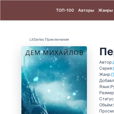
ТОП-100
Авторы
Жанры
LitSeries
/
Приключения
Пе
Автор:
Серия:
Жанр:
П
Добавл
Язык:
Р
Размер
Статус
Объём:
Просм