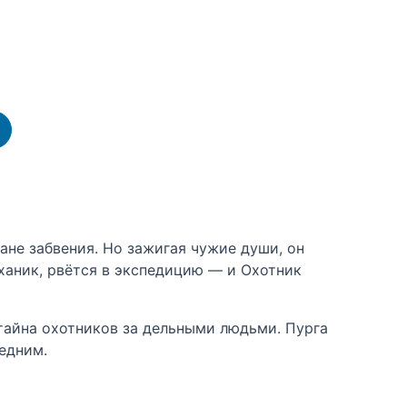
ане забвения. Но зажигая чужие души, он
ханик, рвётся в экспедицию — и Охотник
 тайна охотников за дельными людьми. Пурга
едним.