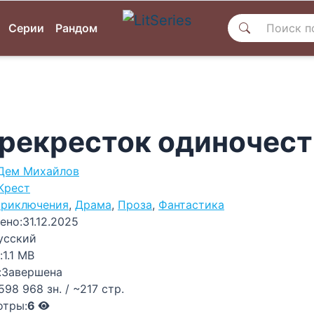
Серии
Рандом
рекресток одиночест
Дем Михайлов
Крест
риключения
,
Драма
,
Проза
,
Фантастика
ено:
31.12.2025
усский
:
1.1 MB
:
Завершена
598 968 зн. / ~217 стр.
отры:
6