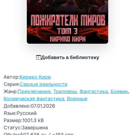
Добавить в библиотеку
Автор:
Кирико Кири
Серия:
Сердце реальности
Жанр:
Приключения
,
Триллеры
,
Фантастика
,
Боевик
,
Космическая фантастика
,
Военные
Добавлено:
07.01.2026
Язык:
Русский
Размер:
1001.3 kB
Статус:
Завершена
Объём:
507 638 зн. / ~193 стр.