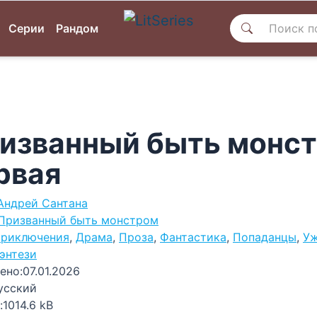
Серии
Рандом
изванный быть монст
рвая
Андрей Сантана
Призванный быть монстром
риключения
,
Драма
,
Проза
,
Фантастика
,
Попаданцы
,
Уж
энтези
ено:
07.01.2026
усский
:
1014.6 kB