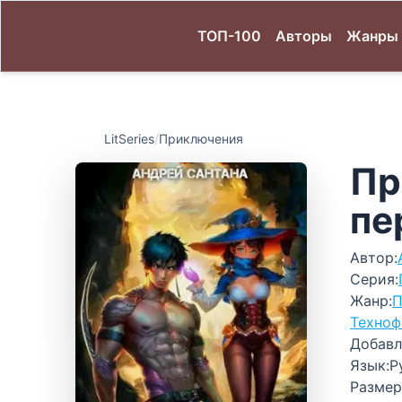
ТОП-100
Авторы
Жанры
LitSeries
/
Приключения
Пр
пе
Автор:
Серия:
Жанр:
П
Техноф
Добавл
Язык:
Р
Размер