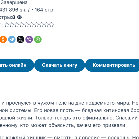
:
Завершена
431 896 зн. / ~164 стр.
отры:
8
г:
ать онлайн
Скачать книгу
Комментировать
и проснулся в чужом теле на дне подземного мира. Не 
й системы. Его новая плоть — бледная хитиновая брон
рошлой жизни. Только теперь это официально. Спасший 
нному, кто может объяснить, зачем его призвали.
де каждый хищник — смерть, а доверие — роскошь. Но