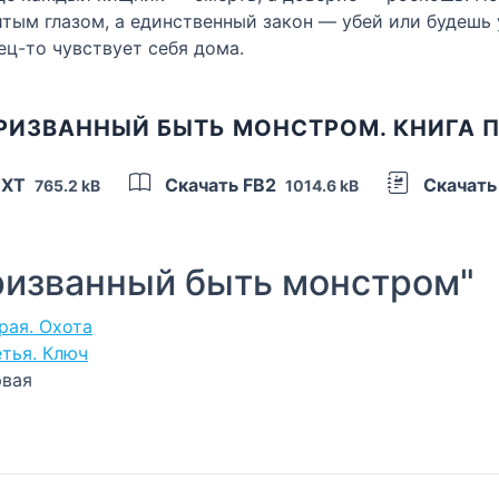
ым глазом, а единственный закон — убей или будешь уб
ец-то чувствует себя дома.
РИЗВАННЫЙ БЫТЬ МОНСТРОМ. КНИГА 
TXT
Скачать FB2
Скачать
765.2 kB
1014.6 kB
изванный быть монстром"
рая. Охота
етья. Ключ
рвая