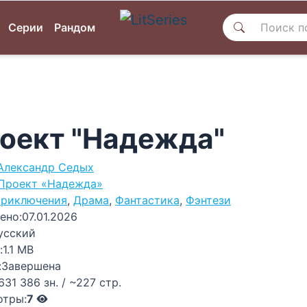
Серии
Рандом
оект "Надежда"
Александр Седых
Проект «Надежда»
риключения
,
Драма
,
Фантастика
,
Фэнтези
ено:
07.01.2026
усский
:
1.1 MB
:
Завершена
631 386 зн. / ~227 стр.
отры:
7