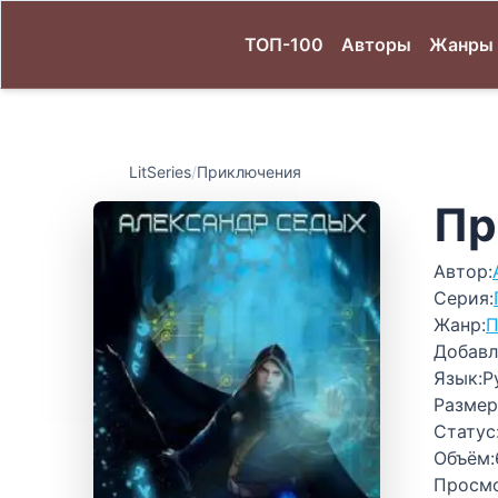
ТОП-100
Авторы
Жанры
LitSeries
/
Приключения
Пр
Автор:
Серия:
Жанр:
П
Добавл
Язык:
Р
Размер
Статус
Объём:
Просм