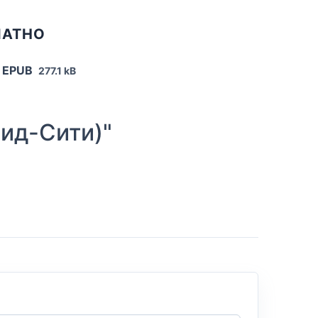
ЛАТНО
 EPUB
277.1 kB
ид-Сити)"