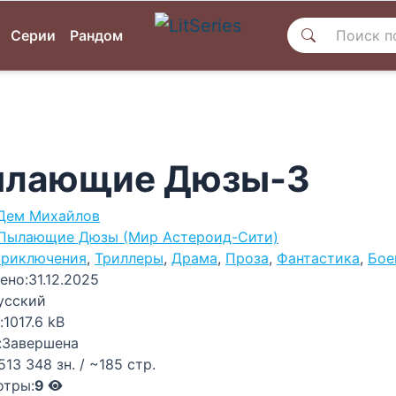
Серии
Рандом
лающие Дюзы-3
Дем Михайлов
Пылающие Дюзы (Мир Астероид-Сити)
риключения
,
Триллеры
,
Драма
,
Проза
,
Фантастика
,
Бое
ено:
31.12.2025
усский
:
1017.6 kB
:
Завершена
513 348 зн. / ~185 стр.
отры:
9