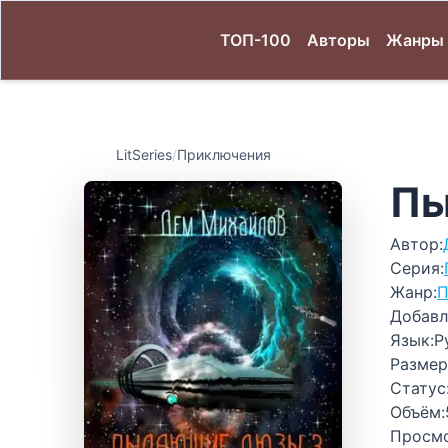
ТОП-100
Авторы
Жанры
LitSeries
/
Приключения
Пы
Автор:
Серия:
Жанр:
П
Добавл
Язык:
Р
Размер
Статус
Объём:
Просм