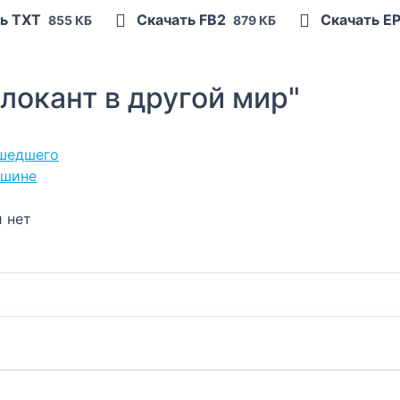
ь TXT
Скачать FB2
Скачать E
855 КБ
879 КБ
окант в другой мир"
Ушедшего
ршине
и нет