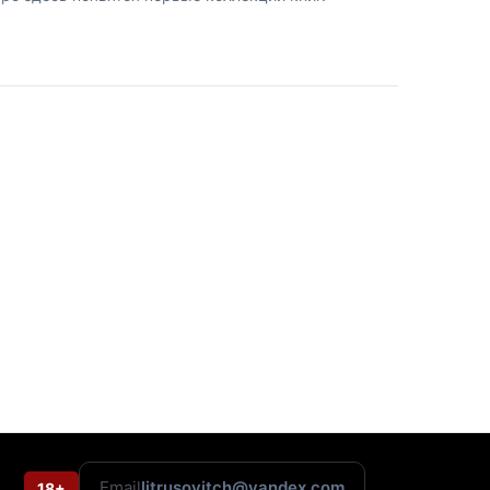
Email
litrusovitch@yandex.com
18+