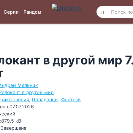
Серии
Рандом
локант в другой мир 7
т
Андрей Мельник
Релокант в другой мир
риключения
,
Попаданцы
,
Фэнтези
ено:
07.07.2026
усский
:
879.5 kB
:
Завершена