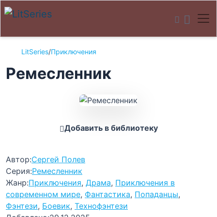
LitSeries
/
Приключения
Ремесленник
Добавить в библиотеку
Автор:
Сергей Полев
Серия:
Ремесленник
Жанр:
Приключения
,
Драма
,
Приключения в
современном мире
,
Фантастика
,
Попаданцы
,
Фэнтези
,
Боевик
,
Технофэнтези