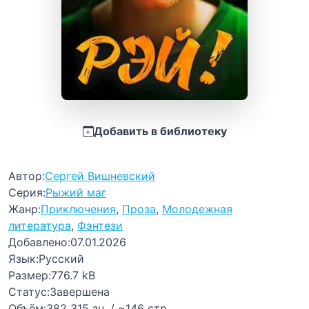
Добавить в библиотеку
Автор:
Сергей Вишневский
Серия:
Рыжий маг
Жанр:
Приключения
,
Проза
,
Молодежная
литература
,
Фэнтези
Добавлено:
07.01.2026
Язык:
Русский
Размер:
776.7 kB
Статус:
Завершена
Объём:
382 315 зн. / ~146 стр.