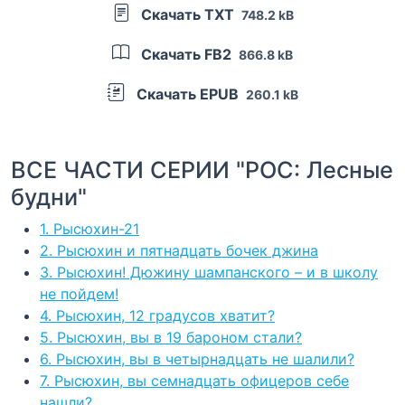
Скачать TXT
748.2 kB
Скачать FB2
866.8 kB
Скачать EPUB
260.1 kB
ВСЕ ЧАСТИ СЕРИИ "РОС: Лесные
будни"
1. Рысюхин-21
2. Рысюхин и пятнадцать бочек джина
3. Рысюхин! Дюжину шампанского – и в школу
не пойдем!
4. Рысюхин, 12 градусов хватит?
5. Рысюхин, вы в 19 бароном стали?
6. Рысюхин, вы в четырнадцать не шалили?
7. Рысюхин, вы семнадцать офицеров себе
нашли?