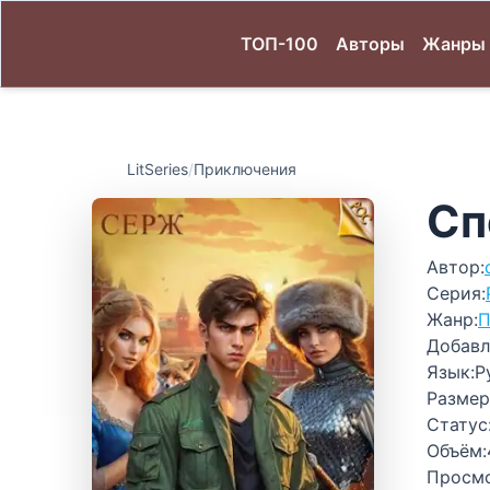
ТОП-100
Авторы
Жанры
LitSeries
/
Приключения
Сп
Автор:
Серия:
Жанр:
П
Добавл
Язык:
Р
Размер
Статус
Объём:
Просм