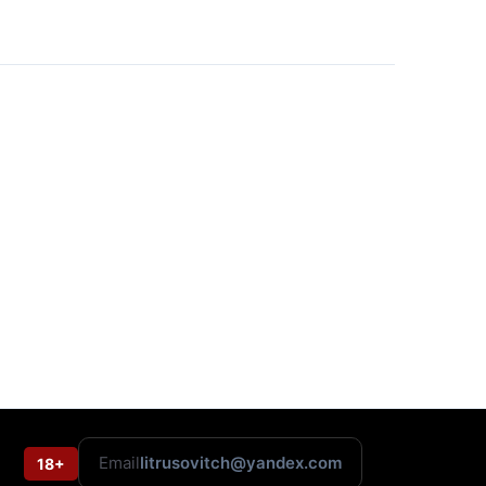
Email
litrusovitch@yandex.com
18+