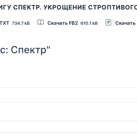
ИГУ СПЕКТР. УКРОЩЕНИЕ СТРОПТИВОГ
 TXT
Скачать FB2
Скачать
734.7 kB
610.1 kB
с: Спектр"