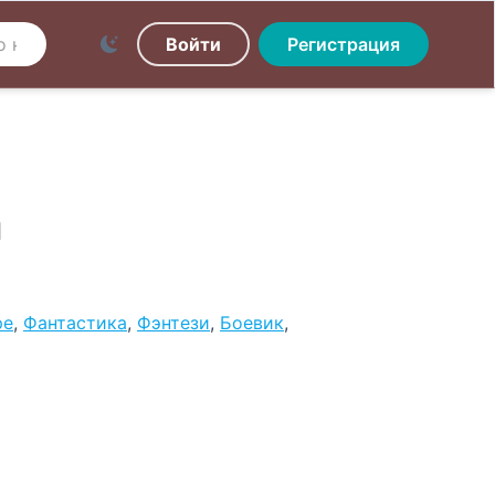
Войти
Регистрация
а
ре
,
Фантастика
,
Фэнтези
,
Боевик
,