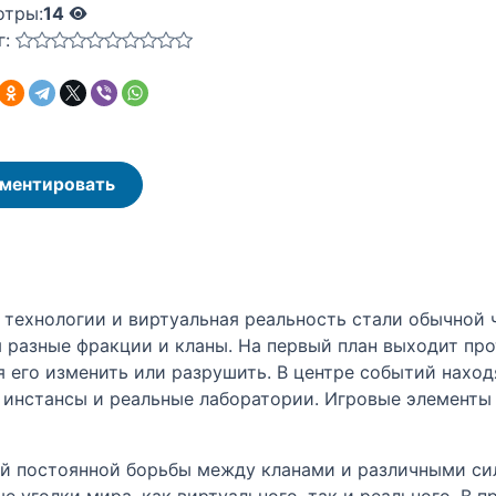
отры:
14
г:
ментировать
е технологии и виртуальная реальность стали обычной
 разные фракции и кланы. На первый план выходит пр
я его изменить или разрушить. В центре событий нахо
 инстансы и реальные лаборатории. Игровые элементы
ей постоянной борьбы между кланами и различными сил
ые уголки мира, как виртуального, так и реального. В 