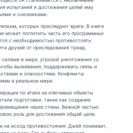
ния испытаний и достижения целей ему
зьями и союзниками.
изким, которых преследуют враги. В книге
ая может поглотить часть его программных
ется с необходимостью противостоять
ита друзей от преследования триад.
 силами в мире, угрозой уничтожения со
особы выживания, поддерживать связь и
ьствами и опасностями. Конфликты
лемм в реальном мире.
перации по атаке на ключевые объекты
етали подготовки, такие как создание
еремещения через стены. Важной частью
 свою роль для достижения общей цели.
ие на исход противостояния. Джей понимает,
отря на риск. Его выборы отражают