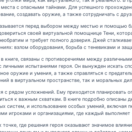
е места с опасными тайнами. Для успешного прохожде
вание, создавать оружие, а также сотрудничать с дру
казывается перед выбором между местью и помощью бл
довериться своей виртуальной помощнице Тени, котор
 необратим и требует полного доверия. Джей сталкива
ниях: взлом оборудования, борьба с теневиками и защ
в книге, связаны с противоречиями между различными
с личными испытаниями героя. Он вынужден искать сп
ное оружие и умения, а также справляться с предател
ний в виртуальном пространстве, так и моральных ди
я с рядом усложнений. Ему приходится планировать о
иться к важным схваткам. В книге подробно описаны д
х систем, и использование особых умений, включая п
ими игроками и организациями, где каждый выполняет
к точке, где решения героя оказывают значимое влиян
 помощи друзьям и выполняет сложные действия, несм