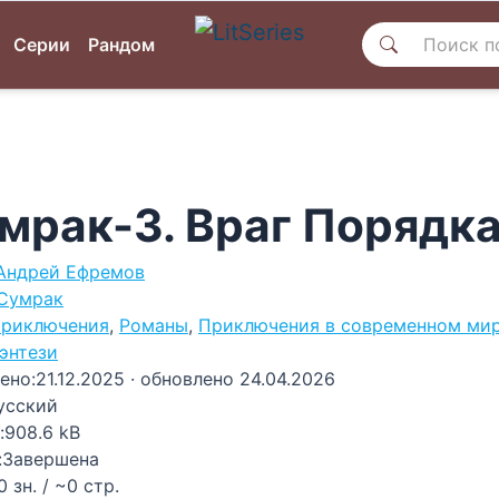
Серии
Рандом
мрак-3. Враг Порядк
Андрей Ефремов
Сумрак
риключения
,
Романы
,
Приключения в современном ми
энтези
ено:
21.12.2025
· обновлено 24.04.2026
усский
:
908.6 kB
:
Завершена
0 зн. / ~0 стр.