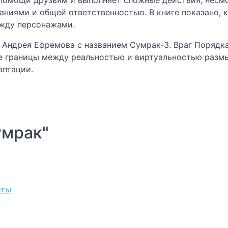
ниями и общей ответственностью. В книге показано, 
жду персонажами.
и Андрея Ефремова с названием Сумрак-3. Враг Порядк
е границы между реальностью и виртуальностью размы
аптации.
умрак"
оты