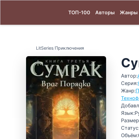
ТОП-100
Авторы
Жанры
LitSeries
/
Приключения
Су
Автор:
Серия:
Жанр:
П
Техноф
Добавл
Язык:
Р
Размер
Статус
Объём: