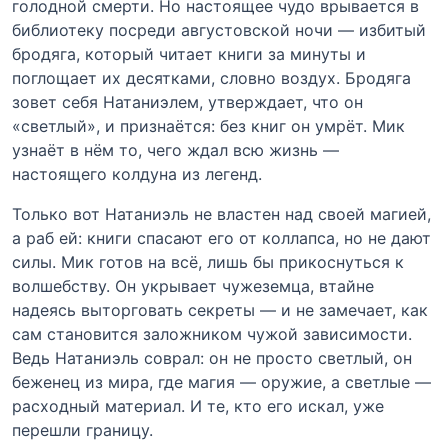
голодной смерти. Но настоящее чудо врывается в
библиотеку посреди августовской ночи — избитый
бродяга, который читает книги за минуты и
поглощает их десятками, словно воздух. Бродяга
зовет себя Натаниэлем, утверждает, что он
«светлый», и признаётся: без книг он умрёт. Мик
узнаёт в нём то, чего ждал всю жизнь —
настоящего колдуна из легенд.
Только вот Натаниэль не властен над своей магией,
а раб ей: книги спасают его от коллапса, но не дают
силы. Мик готов на всё, лишь бы прикоснуться к
волшебству. Он укрывает чужеземца, втайне
надеясь выторговать секреты — и не замечает, как
сам становится заложником чужой зависимости.
Ведь Натаниэль соврал: он не просто светлый, он
беженец из мира, где магия — оружие, а светлые —
расходный материал. И те, кто его искал, уже
перешли границу.