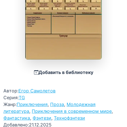
Добавить в библиотеку
Автор:
Егор Самолетов
Серия:
TG
Жанр:
Приключения
,
Проза
,
Молодежная
литература
,
Приключения в современном мире
,
Фантастика
,
Фэнтези
,
Технофэнтези
Добавлено:
21.12.2025