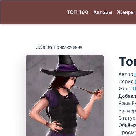
ТОП-100
Авторы
Жанры
LitSeries
/
Приключения
То
Автор:
Серия:
Жанр:
П
Добавл
Язык:
Р
Размер
Статус
Объём:
Просм