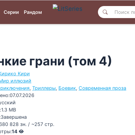
Серии
Рандом
нкие грани (том 4)
Кирико Кири
Мир иллюзий
риключения
,
Триллеры
,
Боевик
,
Современная проза
ено:
07.07.2026
усский
:
1.3 MB
:
Завершена
680 828 зн. / ~257 стр.
отры:
14