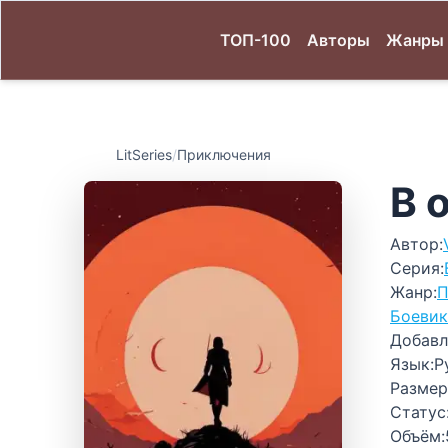
ТОП-100
Авторы
Жанры
LitSeries
/
Приключения
В 
Автор:
Серия:
Жанр:
П
Боевик
Добавл
Язык:
Р
Размер
Статус
Объём: