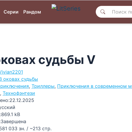
Серии
Рандом
оковах судьбы V
Vivian2201
В оковах судьбы
риключения
,
Триллеры
,
Приключения в современном м
,
Технофэнтези
ено:
22.12.2025
усский
:
869.1 kB
:
Завершена
581 033 зн. / ~213 стр.