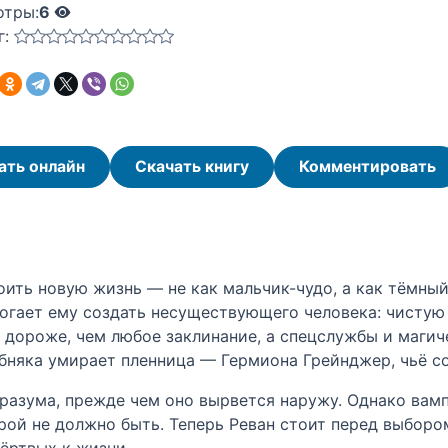
отры:
6
г:
ать онлайн
Скачать книгу
Комментировать
оить новую жизнь — не как мальчик-чудо, а как тёмны
гает ему создать несуществующего человека: чистую 
 дороже, чем любое заклинание, а спецслужбы и магич
бняка умирает пленница — Гермиона Грейнджер, чьё со
 разума, прежде чем оно вырвется наружу. Однако ва
рой не должно быть. Теперь Реван стоит перед выбор
ёртвых к жизни.