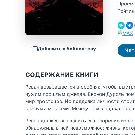
Просм
Рейтин
Добавить в библиотеку
Чит
СОДЕРЖАНИЕ КНИГИ
Реван возвращается в особняк, чтобы выстр
чужим прошлым джедая. Вернон Дурсль помо
мир простецов. Но подделка личности стоит
слабыми местами. Между тем в подвале осо
Реван должен вытравить его творение из её
обнаружила в ней невозможное: жизнь, кото
рискнуть ради ответа, способного вернуть м