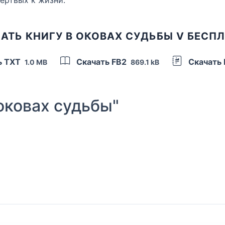
АТЬ КНИГУ В ОКОВАХ СУДЬБЫ V БЕСП
ь TXT
Скачать FB2
Скачать
1.0 MB
869.1 kB
оковах судьбы"