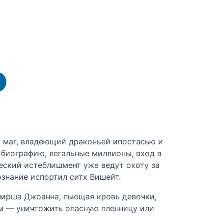
й маг, владеющий драконьей ипостасью и
биографию, легальные миллионы, вход в
еский истеблишмент уже ведут охоту за
знание испортил ситх Вишейт.
мпирша Джоанна, пьющая кровь девочки,
ом — уничтожить опасную пленницу или