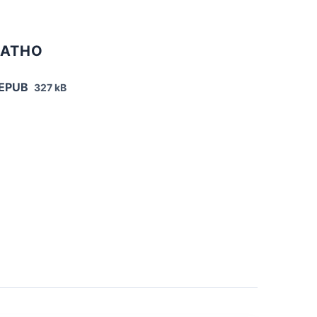
ЛАТНО
 EPUB
327 kB