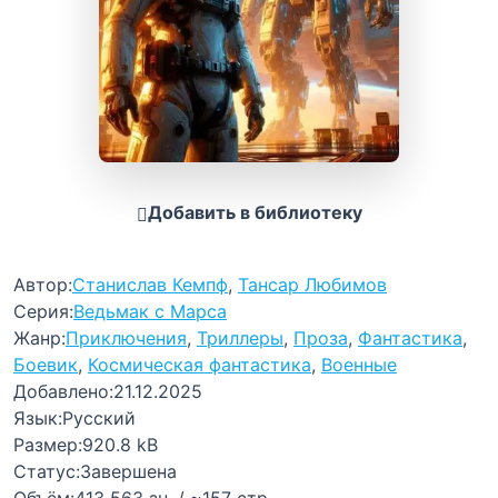
Добавить в библиотеку
Автор:
Станислав Кемпф
,
Тансар Любимов
Серия:
Ведьмак с Марса
Жанр:
Приключения
,
Триллеры
,
Проза
,
Фантастика
,
Боевик
,
Космическая фантастика
,
Военные
Добавлено:
21.12.2025
Язык:
Русский
Размер:
920.8 kB
Статус:
Завершена
Объём:
413 563 зн. / ~157 стр.