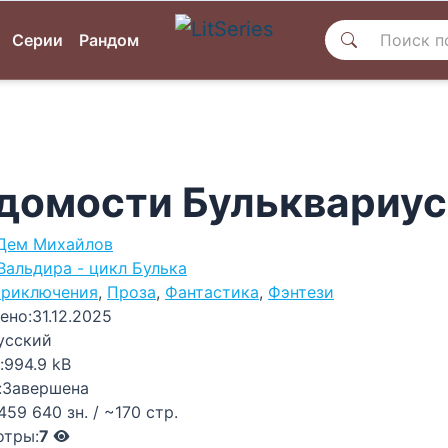
Серии
Рандом
домости Бульквариус
Дем Михайлов
Вальдира - цикл Булька
риключения
,
Проза
,
Фантастика
,
Фэнтези
ено:
31.12.2025
усский
:
994.9 kB
:
Завершена
459 640 зн. / ~170 стр.
отры:
7