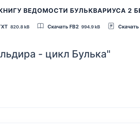
КНИГУ ВЕДОМОСТИ БУЛЬКВАРИУСА 2 
TXT
Скачать FB2
Скачать
820.8 kB
994.9 kB
ьдира - цикл Булька"